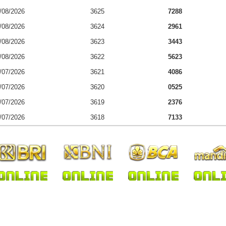
/08/2026
3625
7288
/08/2026
3624
2961
/08/2026
3623
3443
/08/2026
3622
5623
/07/2026
3621
4086
/07/2026
3620
0525
/07/2026
3619
2376
/07/2026
3618
7133