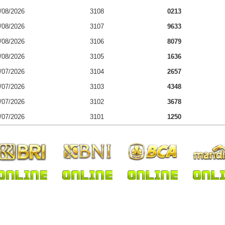
/08/2026
3108
0213
/08/2026
3107
9633
/08/2026
3106
8079
/08/2026
3105
1636
/07/2026
3104
2657
/07/2026
3103
4348
/07/2026
3102
3678
/07/2026
3101
1250