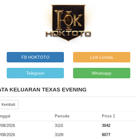
FB HOKTOTO
Link Lomba
Telegram
Whatsapp
ATA KELUARAN TEXAS EVENING
 Kembali
nggal
Periode
Prize 1
/08/2026
3110
3042
/08/2026
3109
8077