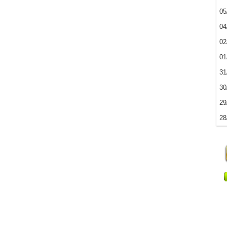
05
04
02
01
31
30
29
28